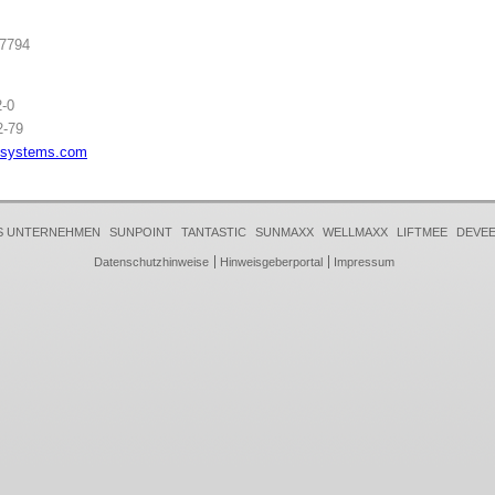
17794
2-0
2-79
ysystems.com
S UNTERNEHMEN
SUNPOINT
TANTASTIC
SUNMAXX
WELLMAXX
LIFTMEE
DEVE
Datenschutzhinweise
Hinweisgeberportal
Impressum